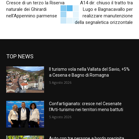
Cresce di un terzo la Riserva
A14 dir: chiuso il tratto tra
naturale dei Ghirardi
Lugo e Bagnacavallo per
nell’Appennino parmense
realizzare manutenzione
della segnaletica orizzontale
TOP NEWS
Il turismo vola nella Vallata del Savio, +5%
a Cesena e Bagno di Romagna
5 Agosto 2026
Confartigianato: cresce nel Cesenate
l’Arti-turismo nei territori meno battuti
5 Agosto 2026
Auto con tre persone a bordo precipita