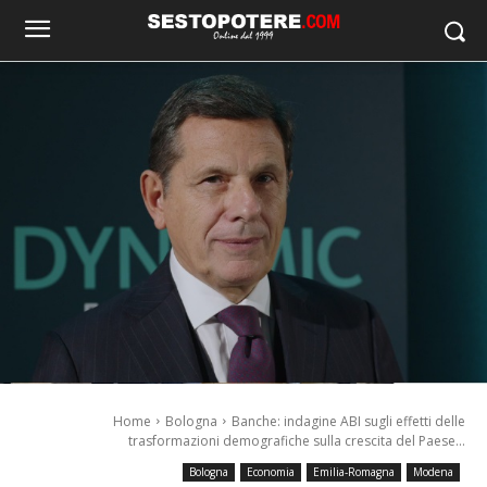
Home
Bologna
Banche: indagine ABI sugli effetti delle
trasformazioni demografiche sulla crescita del Paese...
Bologna
Economia
Emilia-Romagna
Modena