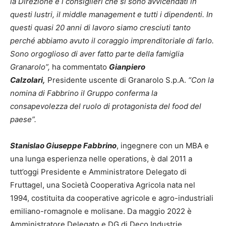
la Direzione e i consiglieri che si sono avvicendati in
questi lustri, il middle management e tutti i dipendenti. In
questi quasi 20 anni di lavoro siamo cresciuti tanto
perché abbiamo avuto il coraggio imprenditoriale di farlo.
Sono orgoglioso di aver fatto parte della famiglia
Granarolo”,
ha commentato
Gianpiero
Calzolari,
Presidente uscente di Granarolo S.p.A.
“Con la
nomina di Fabbrino il Gruppo conferma la
consapevolezza del ruolo di protagonista del food del
paese”.
Stanislao Giuseppe Fabbrino
, ingegnere con un MBA e
una lunga esperienza nelle operations, è dal 2011 a
tutt’oggi Presidente e Amministratore Delegato di
Fruttagel, una Società Cooperativa Agricola nata nel
1994, costituita da cooperative agricole e agro-industriali
emiliano-romagnole e molisane. Da maggio 2022 è
Amministratore Delegato e DG di Deco Industrie,