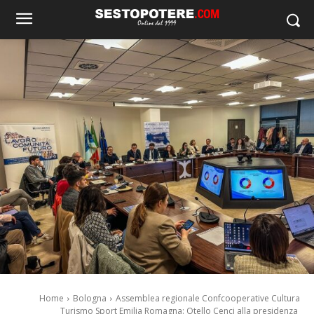
Home
Bologna
Assemblea regionale Confcooperative Cultura
Turismo Sport Emilia Romagna: Otello Cenci alla presidenza