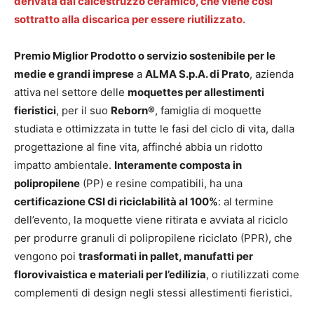
derivata dal calcestruzzo ceramico, che viene così
sottratto alla discarica per essere riutilizzato.
Premio Miglior Prodotto o servizio sostenibile per le
medie e grandi imprese
a
ALMA S.p.A. di Prato
, azienda
attiva nel settore delle
moquettes per allestimenti
fieristici
, per il suo
Reborn®
, famiglia di moquette
studiata e ottimizzata in tutte le fasi del ciclo di vita, dalla
progettazione al fine vita, affinché abbia un ridotto
impatto ambientale.
Interamente composta in
polipropilene
(PP) e resine compatibili, ha una
certificazione CSI di riciclabilità al 100%
: al termine
dell’evento, la moquette viene ritirata e avviata al riciclo
per produrre granuli di polipropilene riciclato (PPR), che
vengono poi
trasformati in pallet, manufatti per
florovivaistica e materiali per l’edilizia
, o riutilizzati come
complementi di design negli stessi allestimenti fieristici.