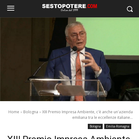
Home
Bologna
XIII Premio Impresa Ambiente, c'è anche un'azienda
emiliana tra le eccellenze italiane...
Bologna
Emilia-Romagna