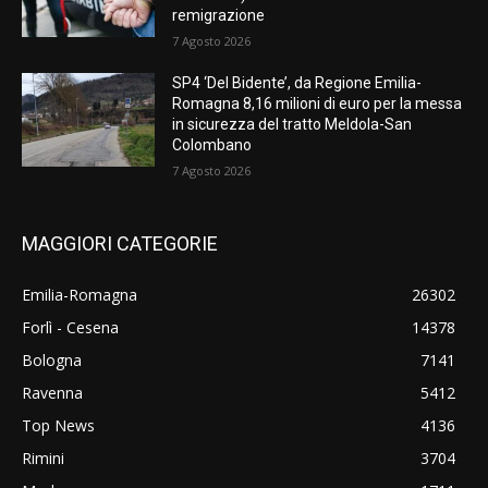
remigrazione
7 Agosto 2026
SP4 ‘Del Bidente’, da Regione Emilia-
Romagna 8,16 milioni di euro per la messa
in sicurezza del tratto Meldola-San
Colombano
7 Agosto 2026
MAGGIORI CATEGORIE
Emilia-Romagna
26302
Forlì - Cesena
14378
Bologna
7141
Ravenna
5412
Top News
4136
Rimini
3704