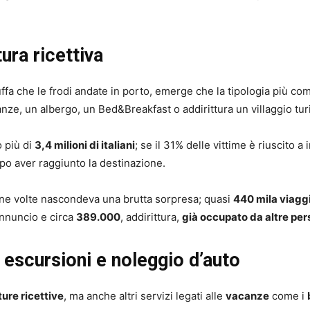
tura ricettiva
truffa che le frodi andate in porto, emerge che la tipologia più c
nze, un albergo, un Bed&Breakfast o addirittura un villaggio turi
o più di
3,4 milioni di italiani
; se il 31% delle vittime è riuscito a
opo aver raggiunto la destinazione.
cune volte nascondeva una brutta sorpresa; quasi
440 mila viaggi
annuncio e circa
389.000
, addirittura,
già occupato da altre pe
, escursioni e noleggio d’auto
ture ricettive
, ma anche altri servizi legati alle
vacanze
come i