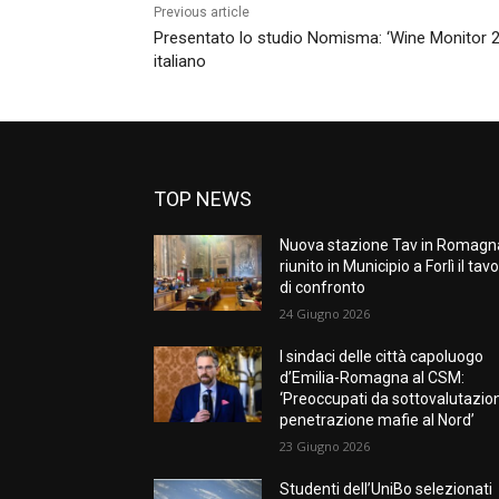
Previous article
Presentato lo studio Nomisma: ‘Wine Monitor 2026
italiano
TOP NEWS
Nuova stazione Tav in Romagn
riunito in Municipio a Forlì il tav
di confronto
24 Giugno 2026
I sindaci delle città capoluogo
d’Emilia-Romagna al CSM:
‘Preoccupati da sottovalutazio
penetrazione mafie al Nord’
23 Giugno 2026
Studenti dell’UniBo selezionati