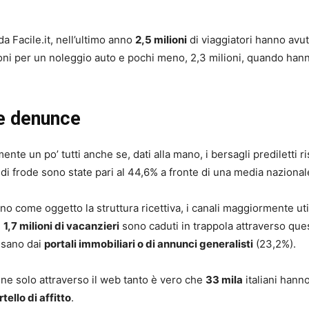
 Facile.it, nell’ultimo anno
2,5 milioni
di viaggiatori hanno avu
ioni per un noleggio auto e pochi meno, 2,3 milioni, quando han
 e denunce
ente un po’ tutti anche se, dati alla mano, i bersagli prediletti r
i di frode sono state pari al 44,6% a fronte di una media nazional
o come oggetto la struttura ricettiva, i canali maggiormente util
e
1,7 milioni di vacanzieri
sono caduti in trappola attraverso qu
ssano dai
portali immobiliari o di annunci generalisti
(23,2%).
ine solo attraverso il web tanto è vero che
33 mila
italiani hanno
rtello di affitto
.