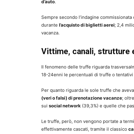
d’auto
.
Sempre secondo l’indagine commissionata da
durante
l’acquisto di biglietti aerei
; 2,4 mil
vacanza.
Vittime, canali, strutture
Il fenomeno delle truffe riguarda trasversalm
18-24enni le percentuali di truffe o tentativ
Per quanto riguarda le sole truffe che avevan
(veri o falsi) di prenotazione vacanze
; oltr
sui
social network
(39,3%) e quelle che pa
Le truffe, però, non vengono portate a term
effettivamente cascati, tramite il classico
ca