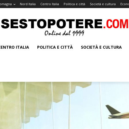
Romagna
Nord Italia
Centro Italia
Politica e città
Società e cultura
Econo
CENTRO ITALIA
POLITICA E CITTÀ
SOCIETÀ E CULTURA