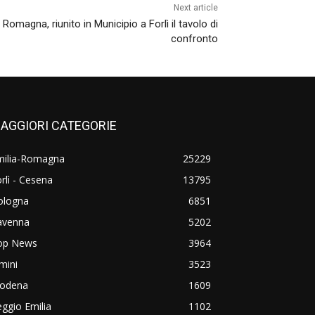
Next article
Romagna, riunito in Municipio a Forlì il tavolo di
confronto
AGGIORI CATEGORIE
milia-Romagna
25229
rlì - Cesena
13795
ologna
6851
avenna
5202
op News
3964
mini
3523
odena
1609
ggio Emilia
1102