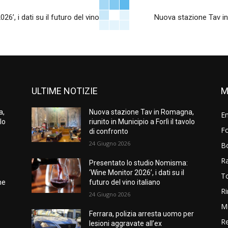
’, i dati su il futuro del vino
Nuova stazione Tav in 
ULTIME NOTIZIE
M
a,
Nuova stazione Tav in Romagna,
E
olo
riunito in Municipio a Forlì il tavolo
Fo
di confronto
24 Giugno 2026
B
R
Presentato lo studio Nomisma:
‘Wine Monitor 2026’, i dati su il
T
ne
futuro del vino italiano
Ri
24 Giugno 2026
M
Ferrara, polizia arresta uomo per
Re
lesioni aggravate all’ex