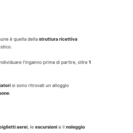
omune è quella della
struttura ricettiva
stico.
 individuare l’inganno prima di partire, oltre
1
atori
si sono ritrovati un alloggio
rsone
.
biglietti aerei
, le
escursioni
e il
noleggio