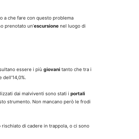
to a che fare con questo problema
no prenotato un’
escursione
nel luogo di
isultano essere i più
giovani
tanto che tra i
e dell’14,0%.
izzati dai malviventi sono stati i
portali
esto strumento. Non mancano però le frodi
 rischiato di cadere in trappola, o ci sono