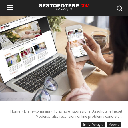
Home
Emilia-Romagna
Turismo e ristorazione, Assohotel e Fiepet
Modena: false recensioni online problema concreto...
Emilia-Romagna
Modena