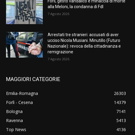
Forlì, gesto vandalico e minaccia di morte
alla Meloni, la condanna di FdI
7 Agosto 2026
Arrestati tre stranieri: accusati di aver
ucciso Nicola Musiani. Minutillo (Futuro
Nazionale): revoca della cittadinanza e
remigrazione
7 Agosto 2026
MAGGIORI CATEGORIE
Emilia-Romagna
26303
Forlì - Cesena
14379
Bologna
7141
Ravenna
5413
Top News
4136