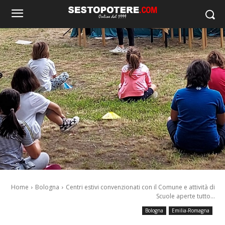
Home
Bologna
Centri estivi convenzionati con il Comune e attività di
Scuole aperte tutto...
Bologna
Emilia-Romagna