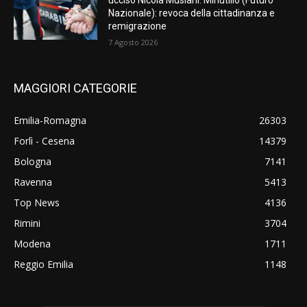
ucciso Nicola Musiani. Minutillo (Futuro
Nazionale): revoca della cittadinanza e
remigrazione
7 Agosto 2026
MAGGIORI CATEGORIE
Emilia-Romagna
26303
Forlì - Cesena
14379
Bologna
7141
Ravenna
5413
Top News
4136
Rimini
3704
Modena
1711
Reggio Emilia
1148