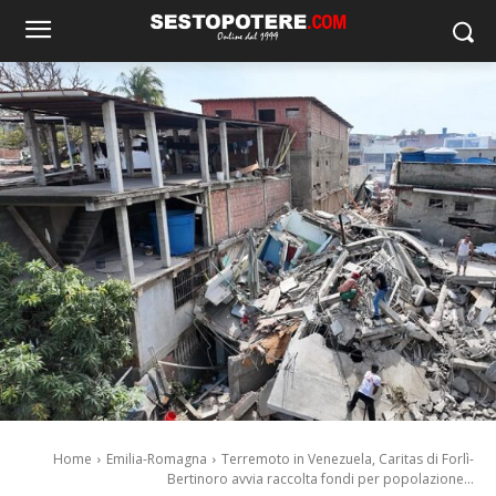
Home
Emilia-Romagna
Terremoto in Venezuela, Caritas di Forlì-
Bertinoro avvia raccolta fondi per popolazione...