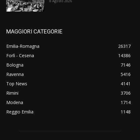
8 Agosto 2026
MAGGIORI CATEGORIE
Emilia-Romagna
26317
Forlì - Cesena
14386
Bologna
7146
Ravenna
5416
Top News
4141
Rimini
3706
Modena
1714
Reggio Emilia
1148