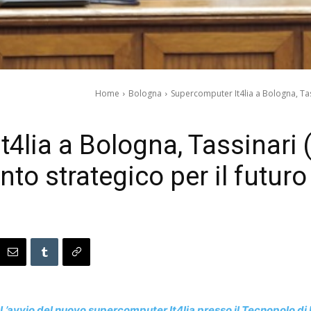
Home
Bologna
Supercomputer It4lia a Bologna, Tassi
4lia a Bologna, Tassinari (F
to strategico per il futuro d
L’avvio del nuovo supercomputer It4lia presso il Tecnopolo di