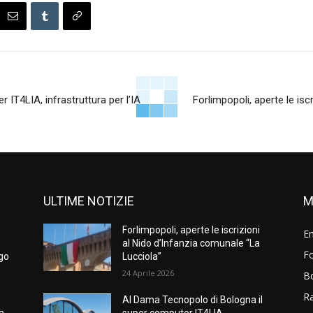
IT4LIA, infrastruttura per l’IA
Forlimpopoli, aperte le isc
ULTIME NOTIZIE
M
Forlimpopoli, aperte le iscrizioni
E
i
al Nido d’Infanzia comunale “La
Fo
ngo
Lucciola”
24 Aprile 2026
B
R
Al Dama Tecnopolo di Bologna il