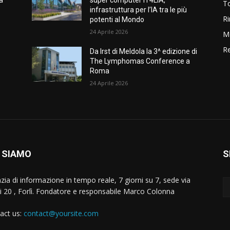
a
super computer IT4LIA,
T
infrastruttura per l’IA tra le più
Ri
potenti al Mondo
24 Aprile 2026
M
Re
Da Irst di Meldola la 3^ edizione di
The Lymphomas Conference a
Roma
24 Aprile 2026
 SIAMO
S
zia di informazione in tempo reale, 7 giorni su 7, sede via
i 20 , Forlì. Fondatore e responsabile Marco Colonna
act us:
contact@yoursite.com