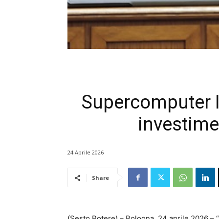
Supercomputer It
investimen
24 Aprile 2026
Share
(Sesto Potere) – Bologna, 24 aprile 2026 – “