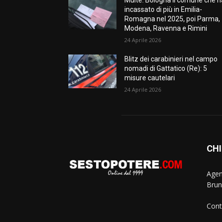
Multe: Bologna il comune che h
incassato di più in Emilia-
Romagna nel 2025, poi Parma,
Modena, Ravenna e Rimini
24 Aprile 2026
Blitz dei carabinieri nel campo
nomadi di Gattatico (Re): 5
misure cautelari
24 Aprile 2026
CHI
Agen
Brun
Cont