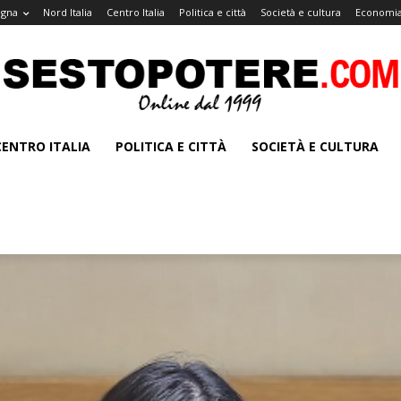
agna
Nord Italia
Centro Italia
Politica e città
Società e cultura
Economia
CENTRO ITALIA
POLITICA E CITTÀ
SOCIETÀ E CULTURA