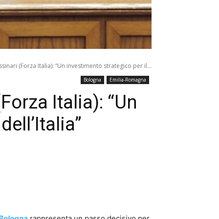
nari (Forza Italia): “Un investimento strategico per il...
Bologna
Emilia-Romagna
orza Italia): “Un
ell’Italia”
 Bologna
rappresenta un passo decisivo per