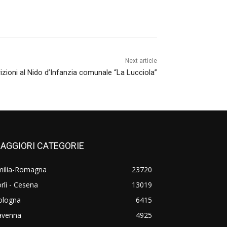
Next article
rizioni al Nido d’Infanzia comunale “La Lucciola”
AGGIORI CATEGORIE
milia-Romagna
23720
rlì - Cesena
13019
ologna
6415
avenna
4925