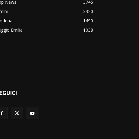
op News
3745
mini
3320
odena
1490
ggio Emilia
1038
EGUICI