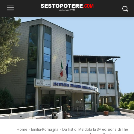
Home
Emilia-Romagna
Da Irst di Meldola la 3^ edizione di The