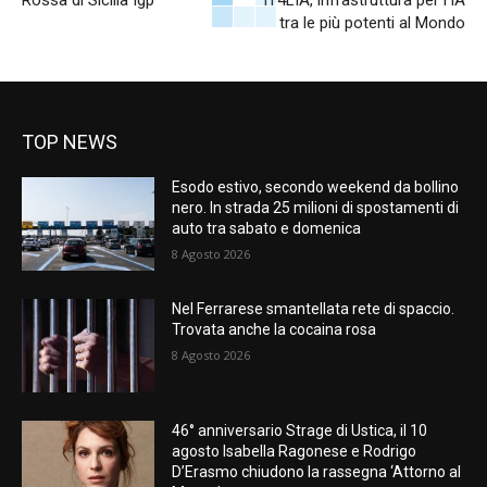
Rossa di Sicilia Igp
IT4LIA, infrastruttura per l’IA
tra le più potenti al Mondo
TOP NEWS
Esodo estivo, secondo weekend da bollino
nero. In strada 25 milioni di spostamenti di
auto tra sabato e domenica
8 Agosto 2026
Nel Ferrarese smantellata rete di spaccio.
Trovata anche la cocaina rosa
8 Agosto 2026
46° anniversario Strage di Ustica, il 10
agosto Isabella Ragonese e Rodrigo
D’Erasmo chiudono la rassegna ‘Attorno al