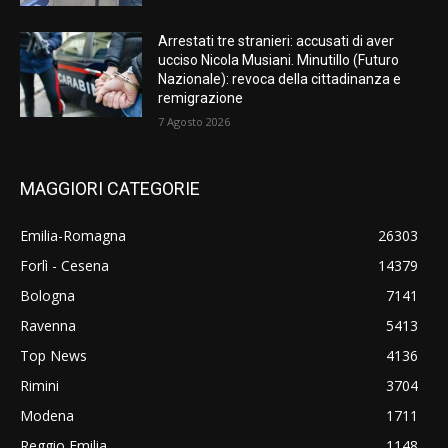
Arrestati tre stranieri: accusati di aver
ucciso Nicola Musiani. Minutillo (Futuro
Nazionale): revoca della cittadinanza e
remigrazione
7 Agosto 2026
MAGGIORI CATEGORIE
Emilia-Romagna
26303
Forlì - Cesena
14379
Bologna
7141
Ravenna
5413
Top News
4136
Rimini
3704
Modena
1711
Reggio Emilia
1148