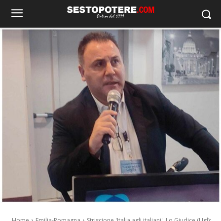
Home
Emilia-Romagna
Striscione 'Italia agli italiani', Lo Giudice (Ugl):