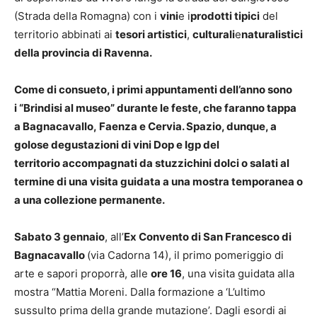
(Strada della Romagna) con i
vini
e i
prodotti tipici
del
territorio abbinati ai
tesori artistici
,
culturali
e
naturalistici
della provincia di Ravenna.
Come di consueto, i primi appuntamenti dell’anno sono
i
“Brindisi al museo”
durante le feste, che faranno tappa
a
Bagnacavallo
,
Faenza
e
Cervia
. Spazio, dunque, a
golose
degustazioni di vini Dop e Igp del
territorio
accompagnati da stuzzichini dolci o salati al
termine di una visita guidata a una mostra temporanea o
a una collezione permanente.
Sabato 3 gennaio
, all’
Ex Convento di San Francesco di
Bagnacavallo
(via Cadorna 14), il primo pomeriggio di
arte e sapori proporrà, alle
ore 16
, una visita guidata alla
mostra “Mattia Moreni. Dalla formazione a ‘L’ultimo
sussulto prima della grande mutazione’. Dagli esordi ai