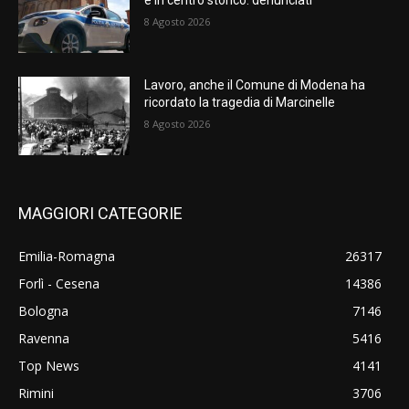
e in centro storico: denunciati
8 Agosto 2026
Lavoro, anche il Comune di Modena ha
ricordato la tragedia di Marcinelle
8 Agosto 2026
MAGGIORI CATEGORIE
Emilia-Romagna
26317
Forlì - Cesena
14386
Bologna
7146
Ravenna
5416
Top News
4141
Rimini
3706