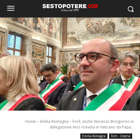
Home
Emilia-Romagna
Forlì, anche Vincenzo Bongiorno in
delegazione Anci ricevuta in Vaticano da Papa...
Emilia-Romagna
Forlì - Cesena