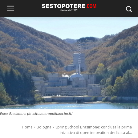
Enea_Brasimone ph .cittametropolitana.bo.it/
Home
Bologna
Spring School Brasimone: conclusa la prima
iniziativa di open innovation dedicata al...