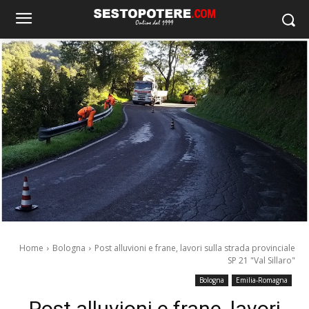
Home
Bologna
Post alluvioni e frane, lavori sulla strada provinciale
SP 21 "Val Sillaro"
Bologna
Emilia-Romagna
Post alluvioni e frane, lavori