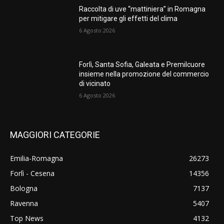
Raccolta di uve “mattiniera” in Romagna
per mitigare gli effetti del clima
6 Agosto 2026
Forlì, Santa Sofia, Galeata e Premilcuore
insieme nella promozione del commercio
di vicinato
6 Agosto 2026
MAGGIORI CATEGORIE
Emilia-Romagna
26273
Forlì - Cesena
14356
Bologna
7137
Ravenna
5407
Top News
4132