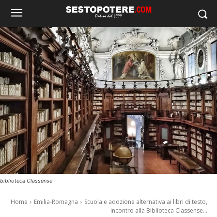
biblioteca Classense
Home
Emilia-Romagna
Scuola e adozione alternativa ai libri di testo,
incontro alla Biblioteca Classense...