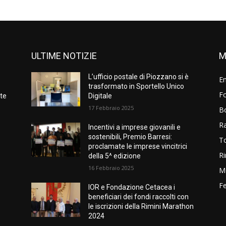
ULTIME NOTIZIE
M
L’ufficio postale di Piozzano si è
E
trasformato in Sportello Unico
Fo
nte
Digitale
17 Febbraio 2025
B
R
Incentivi a imprese giovanili e
sostenibili, Premio Barresi:
T
proclamate le imprese vincitrici
Ri
della 5^ edizione
16 Febbraio 2025
M
Fe
IOR e Fondazione Cetacea i
beneficiari dei fondi raccolti con
le iscrizioni della Rimini Marathon
2024