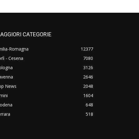
AGGIORI CATEGORIE
milia-Romagna
12377
rlì - Cesena
7080
ologna
3126
avenna
2646
op News
2048
mini
1604
odena
648
rrara
518