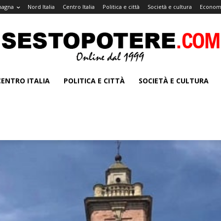
magna
Nord Italia
Centro Italia
Politica e città
Società e cultura
Economi
CENTRO ITALIA
POLITICA E CITTÀ
SOCIETÀ E CULTURA