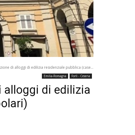
ne di alloggi di edilizia residenziale pubblica (case...
Emilia-Romagna
Forlì - Cesena
lloggi di edilizia
olari)