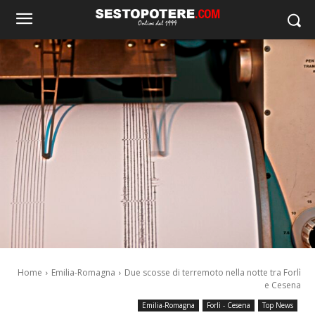
Home
Emilia-Romagna
Due scosse di terremoto nella notte tra Forlì
e Cesena
Emilia-Romagna
Forlì - Cesena
Top News