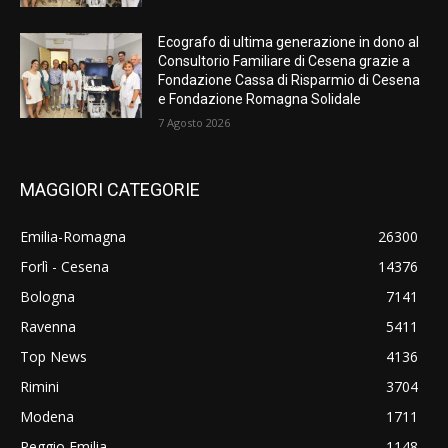
Ecografo di ultima generazione in dono al
Consultorio Familiare di Cesena grazie a
Fondazione Cassa di Risparmio di Cesena
e Fondazione Romagna Solidale
7 Agosto 2026
MAGGIORI CATEGORIE
Emilia-Romagna
26300
Forlì - Cesena
14376
Bologna
7141
Ravenna
5411
Top News
4136
Rimini
3704
Modena
1711
Reggio Emilia
1148