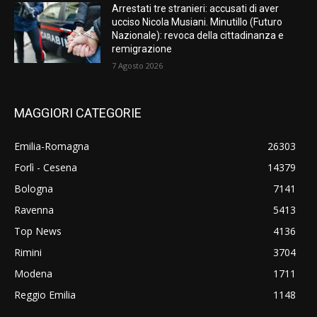
Arrestati tre stranieri: accusati di aver
ucciso Nicola Musiani. Minutillo (Futuro
Nazionale): revoca della cittadinanza e
remigrazione
7 Agosto 2026
MAGGIORI CATEGORIE
Emilia-Romagna
26303
Forlì - Cesena
14379
Bologna
7141
Ravenna
5413
Top News
4136
Rimini
3704
Modena
1711
Reggio Emilia
1148