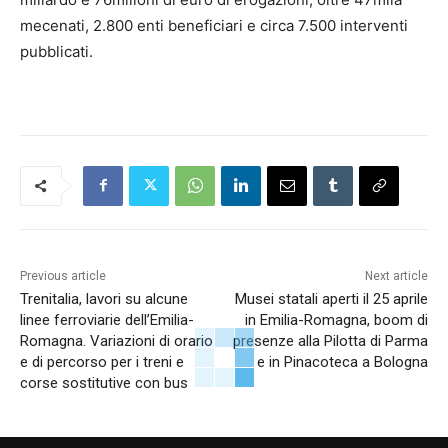
mecenati, 2.800 enti beneficiari e circa 7.500 interventi
pubblicati.
Previous article
Next article
Trenitalia, lavori su alcune
Musei statali aperti il 25 aprile
linee ferroviarie dell’Emilia-
in Emilia-Romagna, boom di
Romagna. Variazioni di orario
presenze alla Pilotta di Parma
e di percorso per i treni e
e in Pinacoteca a Bologna
corse sostitutive con bus