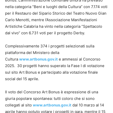
Bonus. L’amministrazione comunale umbra ha prevalso
nella categoria “Beni e luoghi della Cultura” con 7.174 voti
per il Restauro del Sipario Storico del Teatro Nuovo Gian
Carlo Menotti, mentre l’Associazione Manifestazioni
Artistiche Calabria ha vinto nella categoria “Spettacolo
dal vivo” con 6.731 voti per il progetto Derby.
Complessivamente 374 i progetti selezionati sulla
piattaforma del Ministero della
Cultura
www.artbonus.gov.it
e ammessi al Concorso
2025. 30 progetti hanno superato la Fase I di votazione
sul sito Art Bonus e partecipato alla votazione finale
social del 15 aprile.
Il voto del Concorso Art Bonus è espressione di una
giuria popolare spontanea: tutti coloro che si sono
collegati al sito
www.artbonus.gov.it
dal 10 marzo al 14
aprile hanno potuto votare i progetti in gara, mentre il 15