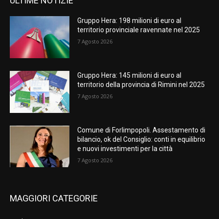
ULTIME NOTIZIE
Gruppo Hera: 198 milioni di euro al
territorio provinciale ravennate nel 2025
7 Agosto 2026
Gruppo Hera: 145 milioni di euro al
territorio della provincia di Rimini nel 2025
7 Agosto 2026
Comune di Forlimpopoli. Assestamento di
bilancio, ok del Consiglio: conti in equilibrio
e nuovi investimenti per la città
7 Agosto 2026
MAGGIORI CATEGORIE