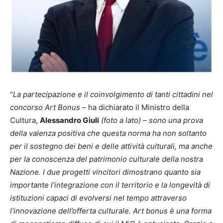
“
La partecipazione e il coinvolgimento di tanti cittadini nel
concorso Art Bonus
– ha dichiarato il Ministro della
Cultura,
Alessandro Giuli
(foto a lato)
–
sono una prova
della valenza positiva che questa norma ha non soltanto
per il sostegno dei beni e delle attività culturali, ma anche
per la conoscenza del patrimonio culturale della nostra
Nazione. I due progetti vincitori dimostrano quanto sia
importante l’integrazione con il territorio e la longevità di
istituzioni capaci di evolversi nel tempo attraverso
l’innovazione dell’offerta culturale. Art bonus è una forma