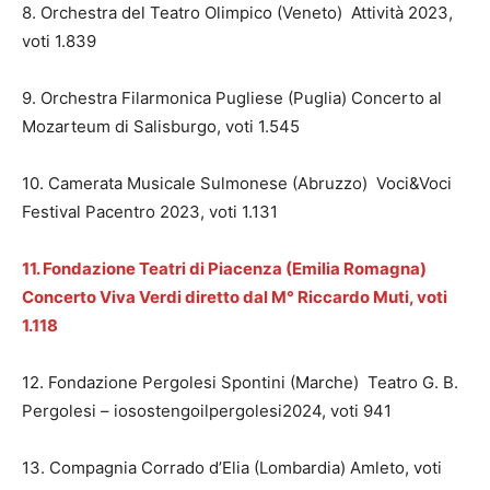
8. Orchestra del Teatro Olimpico (Veneto) Attività 2023,
voti 1.839
9. Orchestra Filarmonica Pugliese (Puglia) Concerto al
Mozarteum di Salisburgo, voti 1.545
10. Camerata Musicale Sulmonese (Abruzzo) Voci&Voci
Festival Pacentro 2023, voti 1.131
11. Fondazione Teatri di Piacenza (Emilia Romagna)
Concerto Viva Verdi diretto dal M° Riccardo Muti, voti
1.118
12. Fondazione Pergolesi Spontini (Marche) Teatro G. B.
Pergolesi – iosostengoilpergolesi2024, voti 941
13. Compagnia Corrado d’Elia (Lombardia) Amleto, voti