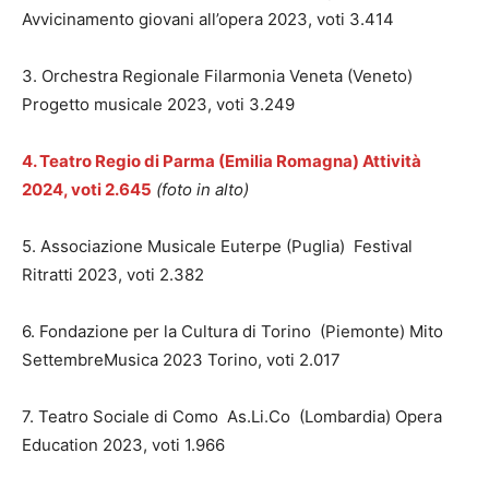
Avvicinamento giovani all’opera 2023, voti 3.414
3. Orchestra Regionale Filarmonia Veneta (Veneto)
Progetto musicale 2023, voti 3.249
4. Teatro Regio di Parma (Emilia Romagna) Attività
2024, voti 2.645
(foto in alto)
5. Associazione Musicale Euterpe (Puglia) Festival
Ritratti 2023, voti 2.382
6. Fondazione per la Cultura di Torino (Piemonte) Mito
SettembreMusica 2023 Torino, voti 2.017
7. Teatro Sociale di Como As.Li.Co (Lombardia) Opera
Education 2023, voti 1.966