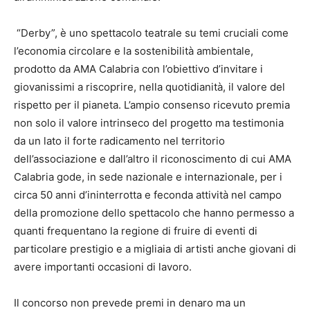
“Derby”, è uno spettacolo teatrale su temi cruciali come
l’economia circolare e la sostenibilità ambientale,
prodotto da AMA Calabria con l’obiettivo d’invitare i
giovanissimi a riscoprire, nella quotidianità, il valore del
rispetto per il pianeta. L’ampio consenso ricevuto premia
non solo il valore intrinseco del progetto ma testimonia
da un lato il forte radicamento nel territorio
dell’associazione e dall’altro il riconoscimento di cui AMA
Calabria gode, in sede nazionale e internazionale, per i
circa 50 anni d’ininterrotta e feconda attività nel campo
della promozione dello spettacolo che hanno permesso a
quanti frequentano la regione di fruire di eventi di
particolare prestigio e a migliaia di artisti anche giovani di
avere importanti occasioni di lavoro.
Il concorso non prevede premi in denaro ma un