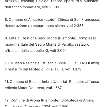
Arezzo (Toscana) Sala del Tesoro, apertura al pubblico
dell’antico monetiere, voti 2.383
8. Comune di Amatrice (Lazio) Chiesa di San Francesco,
ricostruzione e restauro post sisma, voti 2.366
9. Ente di Gestione Sacri Monti (Piemonte) Complesso
monumentale del Sacro Monte di Varallo, restauro
affreschi della cappella XI, voti 2.094
10. Museo Nazionale Etrusco di Villa Giulia ETRU (Lazio)
Il restauro del Ninfeo di Villa Giulia, voti 1.673
11. Comune di Bastia Umbra (Umbria) Restauro affresco
edicola Mater Dolorosa, voti 1.667
12. Comune di Arona (Piemonte) Biblioteca di Arona,
Cultura per Crescere 2024, voti 1.640