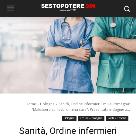
Home
Bologna
Sanità, Ordine infermieri Emilia-Romagna:
"Malessere sul lavoro mina cure". Presentata indagine a...
Bologna
Emilia-Romagna
Forlì - Cesena
Sanità, Ordine infermieri