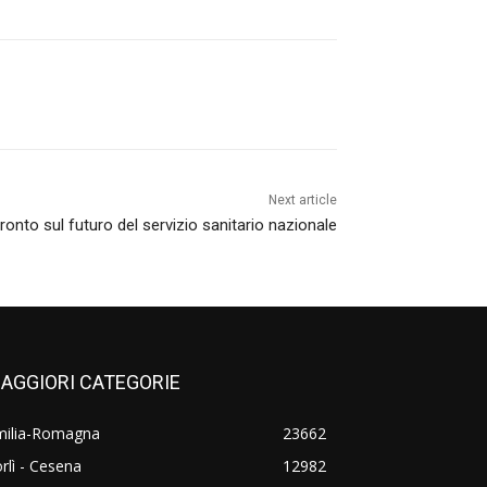
Next article
ronto sul futuro del servizio sanitario nazionale
AGGIORI CATEGORIE
milia-Romagna
23662
rlì - Cesena
12982