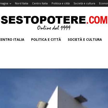
omagna
Nord Italia
Centro Italia
Politica e città
Società e cultura
Econom
CENTRO ITALIA
POLITICA E CITTÀ
SOCIETÀ E CULTURA