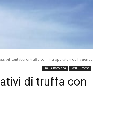
ibili tentativi di truffa con finti operatori dell'azienda
Emilia-Romagna
Forlì - Cesena
tivi di truffa con