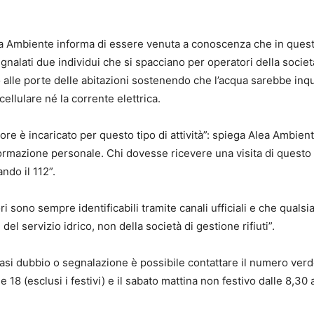
lea Ambiente informa di essere venuta a conoscenza che in questi
egnalati due individui che si spacciano per operatori della socie
alle porte delle abitazioni sostenendo che l’acqua sarebbe inqu
 cellulare né la corrente elettrica.
ore è incaricato per questo tipo di attività”: spiega Alea Ambiente
ormazione personale. Chi dovesse ricevere una visita di questo t
do il 112”.
i sono sempre identificabili tramite canali ufficiali e che quals
el servizio idrico, non della società di gestione rifiuti”.
asi dubbio o segnalazione è possibile contattare il numero verd
le 18 (esclusi i festivi) e il sabato mattina non festivo dalle 8,30 a