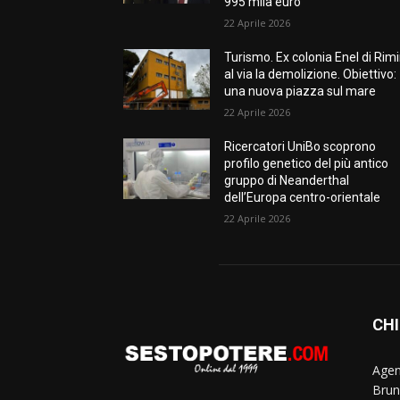
995 mila euro
22 Aprile 2026
Turismo. Ex colonia Enel di Rimi
al via la demolizione. Obiettivo:
una nuova piazza sul mare
22 Aprile 2026
Ricercatori UniBo scoprono
profilo genetico del più antico
gruppo di Neanderthal
dell’Europa centro-orientale
22 Aprile 2026
CHI
Agen
Brun