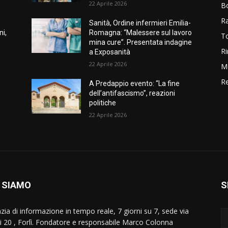
22 Aprile 2026
B
R
Sanità, Ordine infermieri Emilia-
ni,
Romagna: “Malessere sul lavoro
T
mina cure”. Presentata indagine
Ri
a Exposanità
22 Aprile 2026
M
Re
A Predappio evento: “La fine
dell’antifascismo”, reazioni
politiche
22 Aprile 2026
 SIAMO
S
zia di informazione in tempo reale, 7 giorni su 7, sede via
i 20 , Forlì. Fondatore e responsabile Marco Colonna