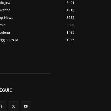
ologna
6401
avenna
4918
op News
3735
mini
3308
odena
1485
ggio Emilia
1035
EGUICI