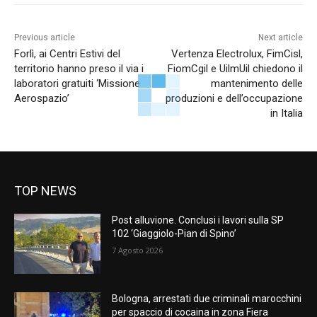
Previous article
Next article
Forlì, ai Centri Estivi del
Vertenza Electrolux, FimCisl,
territorio hanno preso il via i
FiomCgil e UilmUil chiedono il
laboratori gratuiti ‘Missione
mantenimento delle
Aerospazio’
produzioni e dell’occupazione
in Italia
TOP NEWS
Post alluvione. Conclusi i lavori sulla SP
102 ‘Giaggiolo-Pian di Spino’
7 Agosto 2026
Bologna, arrestati due criminali marocchini
per spaccio di cocaina in zona Fiera