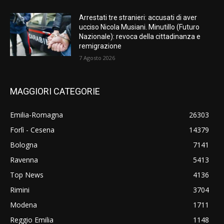
Arrestati tre stranieri: accusati di aver
ucciso Nicola Musiani. Minutillo (Futuro
Nazionale): revoca della cittadinanza e
remigrazione
7 Agosto 2026
MAGGIORI CATEGORIE
Emilia-Romagna
26303
Forlì - Cesena
14379
Bologna
7141
Ravenna
5413
Top News
4136
Rimini
3704
Modena
1711
Reggio Emilia
1148