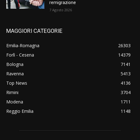
remigrazione
7 Agosto 2026
MAGGIORI CATEGORIE
Emilia-Romagna
26303
Forlì - Cesena
14379
Bologna
7141
Ravenna
5413
Top News
4136
Rimini
3704
Modena
1711
Reggio Emilia
1148