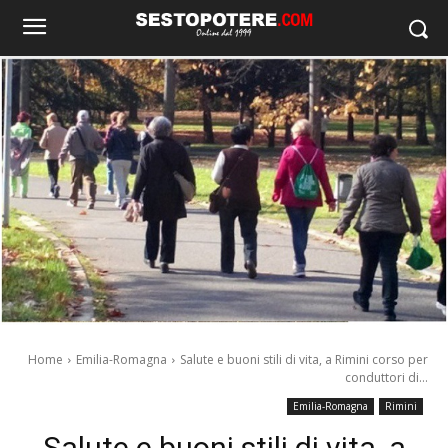
Home
Emilia-Romagna
Salute e buoni stili di vita, a Rimini corso per
conduttori di...
Emilia-Romagna
Rimini
Salute e buoni stili di vita, a