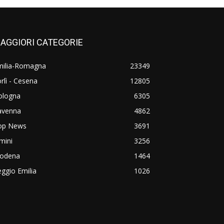
AGGIORI CATEGORIE
milia-Romagna
23349
rlì - Cesena
12805
ologna
6305
avenna
4862
op News
3691
mini
3256
odena
1464
ggio Emilia
1026