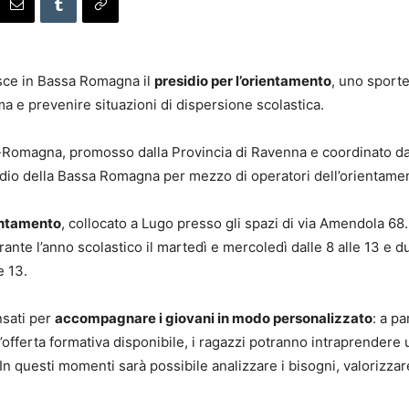
asce in Bassa Romagna il
presidio per l’orientamento
, uno sporte
ma e prevenire situazioni di dispersione scolastica.
ia-Romagna, promosso dalla Provincia di Ravenna e coordinato da
idio della Bassa Romagna per mezzo di operatori dell’orientamen
ientamento
, collocato a Lugo presso gli spazi di via Amendola 68. 
urante l’anno scolastico il martedì e mercoledì dalle 8 alle 13 e d
e 13.
nsati per
accompagnare i giovani in modo personalizzato
: a p
l’offerta formativa disponibile, i ragazzi potranno intraprender
 In questi momenti sarà possibile analizzare i bisogni, valorizzar