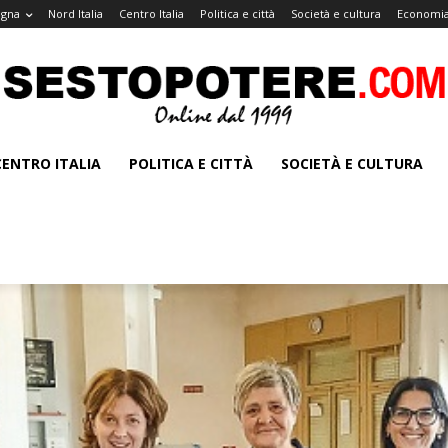
agna
Nord Italia
Centro Italia
Politica e città
Società e cultura
Economia
CENTRO ITALIA
POLITICA E CITTÀ
SOCIETÀ E CULTURA