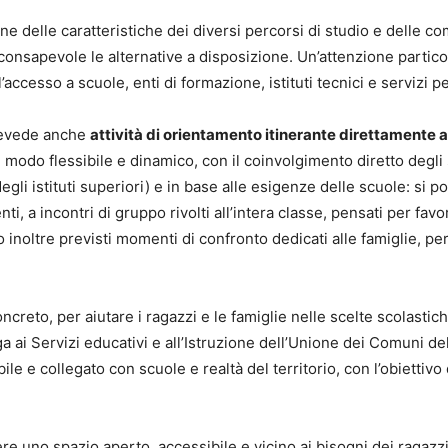
one delle caratteristiche dei diversi percorsi di studio e delle c
 consapevole le alternative a disposizione. Un’attenzione parti
l’accesso a scuole, enti di formazione, istituti tecnici e servizi pe
prevede anche
attività di orientamento itinerante direttamente a
n modo flessibile e dinamico, con il coinvolgimento diretto degli
gli istituti superiori) e in base alle esigenze delle scuole: si
nti, a incontri di gruppo rivolti all’intera classe, pensati per fav
no inoltre previsti momenti di confronto dedicati alle famiglie, p
creto, per aiutare i ragazzi e le famiglie nelle scelte scolasti
ga ai Servizi educativi e all’Istruzione dell’Unione dei Comuni 
le e collegato con scuole e realtà del territorio, con l’obiettivo
e uno spazio aperto, accessibile e vicino ai bisogni dei ragazzi