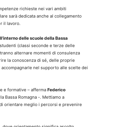
ompetenze richieste nei vari ambiti
colare sarà dedicata anche al collegamento
r il lavoro.
ll’interno delle scuole della Bassa
 studenti (classi seconde e terze delle
 potranno alternare momenti di consulenza
orire la conoscenza di sé, delle proprie
er accompagnarle nel supporto alle scelte dei
che e formative – afferma
Federico
della Bassa Romagna -. Mettiamo a
 di orientare meglio i percorsi e prevenire
, dove orientamento significa ascolto,