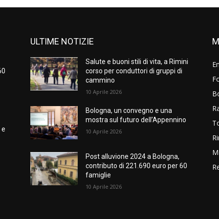
ULTIME NOTIZIE
M
Salute e buoni stili di vita, a Rimini
E
60
corso per conduttori di gruppi di
Fo
cammino
10 Aprile 2026
B
R
Bologna, un convegno e una
mostra sul futuro dell’Appennino
T
 e
10 Aprile 2026
Ri
M
Post alluvione 2024 a Bologna,
contributo di 221.690 euro per 60
Re
famiglie
10 Aprile 2026