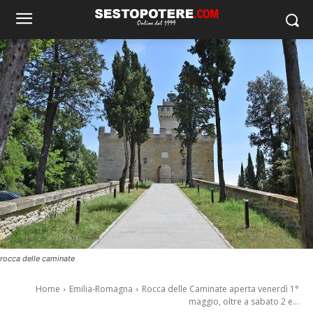
rocca delle caminate
Home
Emilia-Romagna
Rocca delle Caminate aperta venerdì 1°
maggio, oltre a sabato 2 e...