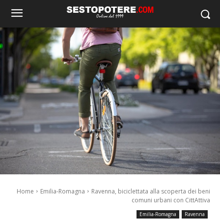
Home
Emilia-Romagna
Ravenna, biciclettata alla scoperta dei beni
comuni urbani con CittAttiva
Emilia-Romagna
Ravenna