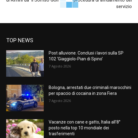
di Rimini da ‘Il Sorriso Golf’
procedura di affidamento del
servizio
TOP NEWS
Post alluvione. Conclusi i lavori sulla SP
102 ‘Giaggiolo-Pian di Spino’
7 Agosto 2026
Bologna, arrestati due criminali marocchini
per spaccio di cocaina in zona Fiera
7 Agosto 2026
Vacanze con cane e gatto, Italia all’8°
posto nella top 10 mondiale dei
trasferimenti