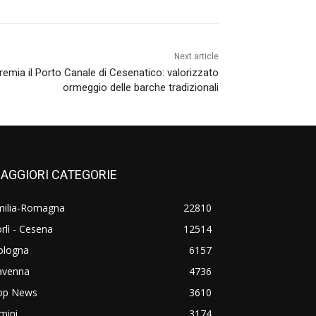
Next article
premia il Porto Canale di Cesenatico: valorizzato
ormeggio delle barche tradizionali
AGGIORI CATEGORIE
milia-Romagna
22810
rlì - Cesena
12514
ologna
6157
avenna
4736
op News
3610
mini
3174