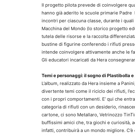
Il progetto pilota prevede di coinvolgere q
hanno già aderito le scuole primarie Padre M
incontri per ciascuna classe, durante i qual
Macchina del Mondo (lo storico progetto edu
tutela delle risorse e la raccolta differenzi
bustine di figurine conferendo i rifiuti pre
intende coinvolgere attivamente anche le f
Gli educatori incaricati da Hera consegnera
Temi e personaggi: il sogno di Plastibolla e
L’album, realizzato da Hera insieme a Pani
divertente temi come il riciclo dei rifiuti, l
con i propri comportamenti. E’ qui che entr
categoria di rifiuti con un desiderio, rinascer
cartone, ci sono Metallaro, Vetrinozzo TinT
buffissimi amici che, tra giochi e curiosità,
infatti, contribuirà a un mondo migliore. C’è