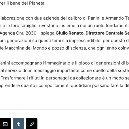
er il bene del Pianeta.
ollaborazione con due aziende del calibro di Panini e Armando T
bini e le loro famiglie, rivestono insieme a noi un ruolo fondamen
all’Agenda Onu 2030 – spiega
Giulio Renato, Direttore Centrale S
vani generazioni su questi temi sia imprescindibile, per questo 
nde Macchina del Mondo e pozzo di scienza, che ogni anno coinv
e Panini accompagnano l’immaginario e il gioco di generazioni d
o al servizio di un messaggio importante come quello della sos
 Trasformare i rifiuti in personaggi da collezionare è un modo s
comprendere quanto i comportamenti quotidiani possano fare la dif