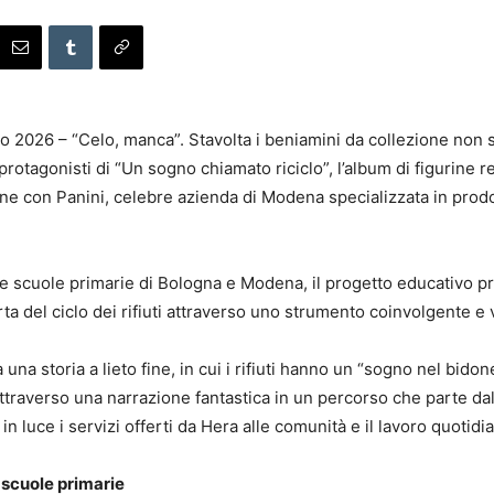
2026 – “Celo, manca”. Stavolta i beniamini da collezione non so
, i protagonisti di “Un sogno chiamato riciclo”, l’album di figurine
zione con Panini, celebre azienda di Modena specializzata in prodott
alcune scuole primarie di Bologna e Modena, il progetto educativ
 del ciclo dei rifiuti attraverso uno strumento coinvolgente e 
 una storia a lieto fine, in cui i rifiuti hanno un “sogno nel bido
raverso una narrazione fantastica in un percorso che parte dalla 
n luce i servizi offerti da Hera alle comunità e il lavoro quotidi
 scuole primarie