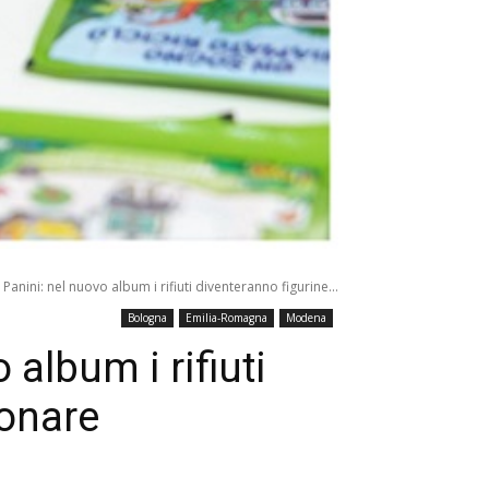
nini: nel nuovo album i rifiuti diventeranno figurine...
Bologna
Emilia-Romagna
Modena
album i rifiuti
ionare