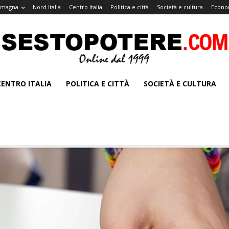
omagna
Nord Italia
Centro Italia
Politica e città
Società e cultura
Econo
CENTRO ITALIA
POLITICA E CITTÀ
SOCIETÀ E CULTURA