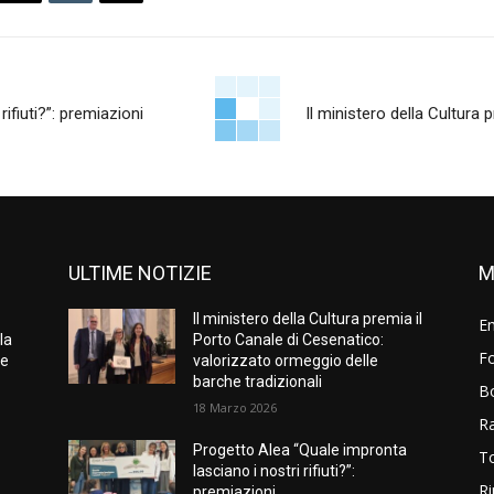
ifiuti?”: premiazioni
Il ministero della Cultura 
ULTIME NOTIZIE
M
Il ministero della Cultura premia il
E
la
Porto Canale di Cesenatico:
Fo
 e
valorizzato ormeggio delle
barche tradizionali
B
18 Marzo 2026
R
Progetto Alea “Quale impronta
T
lasciano i nostri rifiuti?”:
Ri
premiazioni