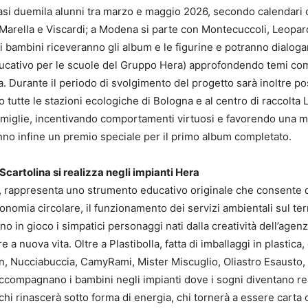
uasi duemila alunni tra marzo e maggio 2026, secondo calendari 
arella e Viscardi; a Modena si parte con Montecuccoli, Leopardi
i i bambini riceveranno gli album e le figurine e potranno dialog
cativo per le scuole del Gruppo Hera) approfondendo temi come l
ata. Durante il periodo di svolgimento del progetto sarà inoltre p
sso tutte le stazioni ecologiche di Bologna e al centro di raccol
amiglie, incentivando comportamenti virtuosi e favorendo una m
nno infine un premio speciale per il primo album completato.
 Scartolina si realizza negli impianti Hera
ni, rappresenta uno strumento educativo originale che consente
’economia circolare, il funzionamento dei servizi ambientali sul t
ano in gioco i simpatici personaggi nati dalla creatività dell’a
e a nuova vita. Oltre a Plastibolla, fatta di imballaggi in plastic
in, Nucciabuccia, CamyRami, Mister Miscuglio, Oliastro Esausto,
 accompagnano i bambini negli impianti dove i sogni diventano rea
 chi rinascerà sotto forma di energia, chi tornerà a essere carta 