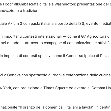
e Food” all’Ambasciata d’Italia a Washington: presentazione del 
nnovazione e tradizione.
ale Axiom 3 con pasta italiana a bordo della ISS, evento mediati
 importanti contesti internazionali — come il G7 Agricoltura di O
a e nel mondo — attraverso campagne di comunicazione e attività
importanti contesti sportivi come il Concorso ippico di Piazza di 
ci a Genova con spettacolo di droni e celebrazione della cucina 
w York, con proiezione a Times Square ed evento al Gotham Hall
azionale “Il pranzo della domenica – Italiani a tavola”, in centin