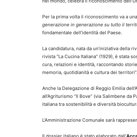
nel mondo, celebra il riconoscimento dell’Un
Per la prima volta il riconoscimento va a un
generazione in generazione su tutto il terri
fondamentale dell’identità del Paese.
La candidatura, nata da un’iniziativa della r
rivista “La Cucina Italiana” (1929), è stata 
cura, relazioni e identità, raccontando stori
memoria, quotidianità e cultura dei territori”
Anche la Delegazione di Reggio Emilia dell’A
all’Agriturismo “Il Bove” (via Salimbene da P
italiana tra sostenibilità e diversità biocultur
L’Amministrazione Comunale sarà rappresen
Il dossier italiano è stato elaborato dall’
Acca