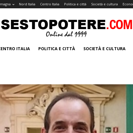
omagna
Nord Italia
Centro Italia
Politica e città
Società e cultura
Econo
CENTRO ITALIA
POLITICA E CITTÀ
SOCIETÀ E CULTURA