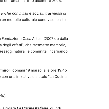
le dell’umanità” il 10 dicembre 2025.
anche conviviali e sociali, trasmessi di
a un modello culturale condiviso, parte
lla Fondazione Casa Artusi (2007), e dalla
na degli affetti”, che trasmette memoria,
a paesaggi naturali e comunità, incarnando
miroli
, domani 19 marzo, alle ore 19.45
con una iniziativa dal titolo “La Cucina
oto
).
lla rivista
La Cucina Italiana
, quindi