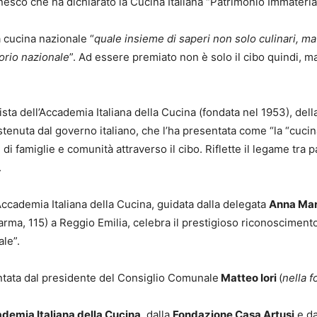
esco che ha dichiarato la Cucina Italiana “Patrimonio Immateria
a cucina nazionale “
quale insieme di saperi non solo culinari, ma 
torio nazionale
”. Ad essere premiato non è solo il cibo quindi, m
ivista dell’Accademia Italiana della Cucina (fondata nel 1953), de
sostenuta dal governo italiano, che l’ha presentata come “la “cuci
e di famiglie e comunità attraverso il cibo. Riflette il legame tr
.
ccademia Italiana della Cucina, guidata dalla delegata
Anna Mar
arma, 115) a Reggio Emilia, celebra il prestigioso riconoscimento 
ale”.
tata dal presidente del Consiglio Comunale
Matteo Iori
(
nella f
demia Italiana della Cucina
, dalla
Fondazione Casa Artusi
e da