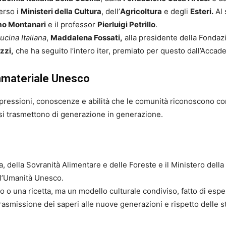
erso i
Ministeri della Cultura
, dell’
Agricoltura
e degli
Esteri.
Al 
o Montanari
e il professor
Pierluigi Petrillo
.
ucina Italiana
,
Maddalena Fossati,
alla presidente della Fondaz
zzi,
che ha seguito l’intero iter, premiato per questo dall’Accad
Immateriale Unesco
espressioni, conoscenze e abilità che le comunità riconoscono co
he si trasmettono di generazione in generazione.
ra, della Sovranità Alimentare e delle Foreste e il Ministero dell
ll’Umanità Unesco.
o o una ricetta, ma un modello culturale condiviso, fatto di es
trasmissione dei saperi alle nuove generazioni e rispetto delle sta