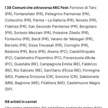
I 38 Comuni che attraversa MIC Fest:
Fornovo di Taro
(PR), Fontanellato (PR), Pellegrino Parmense (PR),
Collecchio (PR), Parma – La Galleria (PR), Noceto (PR),
Fidenza (PR), San Secondo Parmense (PR), Borgotaro
(PR), Sorbolo Mezzani (PR), Polesine Zibello (PR),
Fontevivo (PR), Bardi (PR), Varano de’ Melegari (PR),
Berceto (PR), Sissa Trecasali (PR), Corniglio (PR),
Bedonia (PR), Bore (PR), Alseno (PC), Castell’Arquato
(PC), Castelvetro Piacentino (PC), Fiorenzuola d’Arda
(PC), Guastalla (RE), Campagnola Emilia (RE), Fabbrico
(RE), Rio Saliceto (RE), Sant’Ilario d’Enza (RE), Formigine
(MO), Piadena Drizzona (CR), Soncino (CR), Sabbioneta
(MN), Bagnone (MS), Filattiera (MS), Castelnuovo Magra
(SP).
68 artisti in carnet
Una prima anteprima del cartellone nazionale prima della