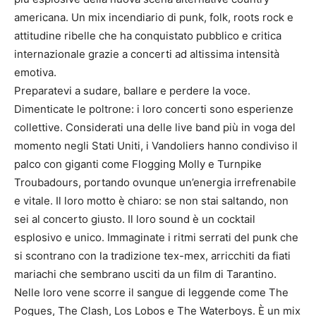
americana. Un mix incendiario di punk, folk, roots rock e
attitudine ribelle che ha conquistato pubblico e critica
internazionale grazie a concerti ad altissima intensità
emotiva.
Preparatevi a sudare, ballare e perdere la voce.
Dimenticate le poltrone: i loro concerti sono esperienze
collettive. Considerati una delle live band più in voga del
momento negli Stati Uniti, i Vandoliers hanno condiviso il
palco con giganti come Flogging Molly e Turnpike
Troubadours, portando ovunque un’energia irrefrenabile
e vitale. Il loro motto è chiaro: se non stai saltando, non
sei al concerto giusto. Il loro sound è un cocktail
esplosivo e unico. Immaginate i ritmi serrati del punk che
si scontrano con la tradizione tex-mex, arricchiti da fiati
mariachi che sembrano usciti da un film di Tarantino.
Nelle loro vene scorre il sangue di leggende come The
Pogues, The Clash, Los Lobos e The Waterboys. È un mix