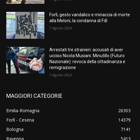
Forlì, gesto vandalico e minaccia di morte
alla Meloni, la condanna di FdI
7 Agosto 2026
Arrestati tre stranieri: accusati di aver
ucciso Nicola Musiani. Minutillo (Futuro
Nazionale): revoca della cittadinanza e
remigrazione
7 Agosto 2026
MAGGIORI CATEGORIE
Emilia-Romagna
26303
Forlì - Cesena
14379
Bologna
7141
Ravenna
5413