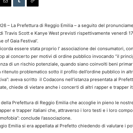
26 – La Prefettura di Reggio Emilia – a seguito del pronunciame
 di Travis Scott e Kanye West previsti rispettivamente venerdì 17
e of Gaia Festival’.
corda essere stata proprio l’ associazione dei consumatori, con 
top al concerto per motivi di ordine pubblico invocando “il princ
za di un rischio potenziale, quando siano coinvolti beni primari 
itenuto problematico sotto il profilo dell’ordine pubblico in altr
va”: aveva scritto il Codacons nell’istanza presentata al Prefett
tate, chiede di vietare anche i concerti di altri rapper e trapper 
della Prefettura di Reggio Emilia che accoglie in pieno le nostr
pper e trapper italiani che, attraverso i loro testi e i loro comp
’omofobia”: conclude l’associazione.
 Emilia si era appellata al Prefetto chiedendo di valutare i pot