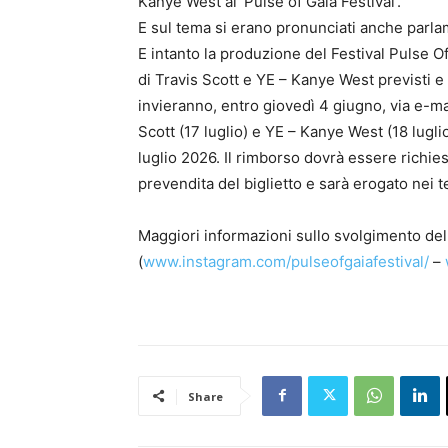
Kanye West al ‘Pulse of Gaia Festival’.
E sul tema si erano pronunciati anche parlam
E intanto la produzione del Festival Pulse Of
di Travis Scott e YE – Kanye West previsti e c
invieranno, entro giovedì 4 giugno, via e-mail
Scott (17 luglio) e YE – Kanye West (18 luglio
luglio 2026. Il rimborso dovrà essere richies
prevendita del biglietto e sarà erogato nei te
Maggiori informazioni sullo svolgimento dell
(
www.instagram.com/pulseofgaiafestival/
–
Share