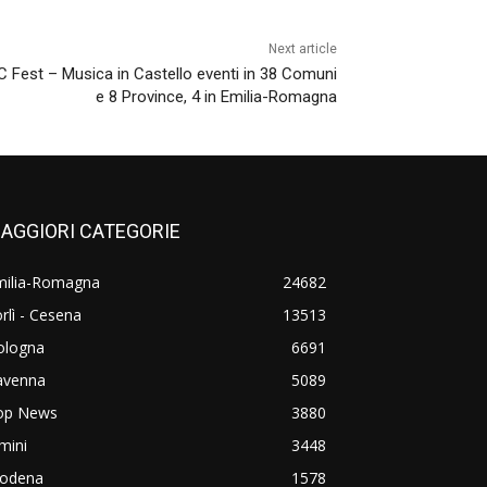
Next article
C Fest – Musica in Castello eventi in 38 Comuni
e 8 Province, 4 in Emilia-Romagna
AGGIORI CATEGORIE
milia-Romagna
24682
rlì - Cesena
13513
ologna
6691
avenna
5089
op News
3880
mini
3448
odena
1578