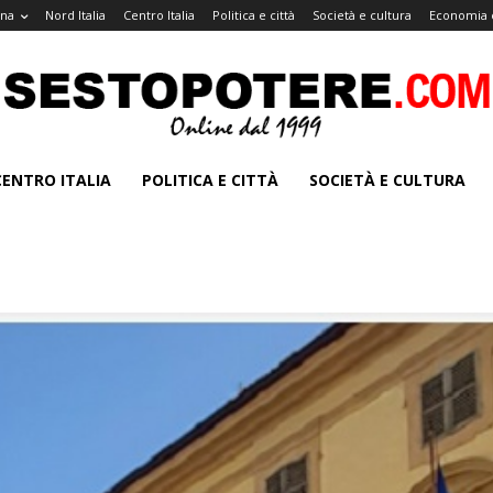
gna
Nord Italia
Centro Italia
Politica e città
Società e cultura
Economia 
CENTRO ITALIA
POLITICA E CITTÀ
SOCIETÀ E CULTURA