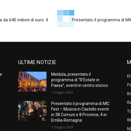
a da 640 milioni di euro. Il
Presentato il programma di MI
ULTIME NOTIZIE
M
me
Meldola, presentato il
E
programma di “R’Estate in
Fo
Paese”, eventi in centro storico
1 Giugno 2026
B
R
Presentato il programma di MIC
Fest – Musica in Castello eventi
T
in 38 Comuni e 8 Province, 4 in
Ri
Emilia-Romagna
1 Giugno 2026
M