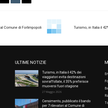
i al Comune di Forlimpopoli
Turismo, in Italia il 4
ULTIME NOTIZIE
M
Turismo, in Italia il 42% dei
E
viaggiatori evita destinazioni
Fo
sovraffollate, il 35% preferisce
muoversi fuori stagione
B
27 Maggio 2026
R
Censimento, pubblicato il bando
T
per 7 rilevatori al Comune di