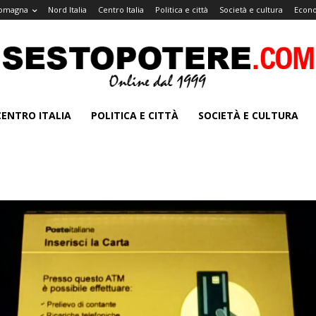
Romagna
Nord Italia
Centro Italia
Politica e città
Società e cultura
Econo
CENTRO ITALIA
POLITICA E CITTÀ
SOCIETÀ E CULTURA