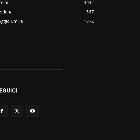
mini
3432
odena
1567
ggio Emilia
1072
EGUICI