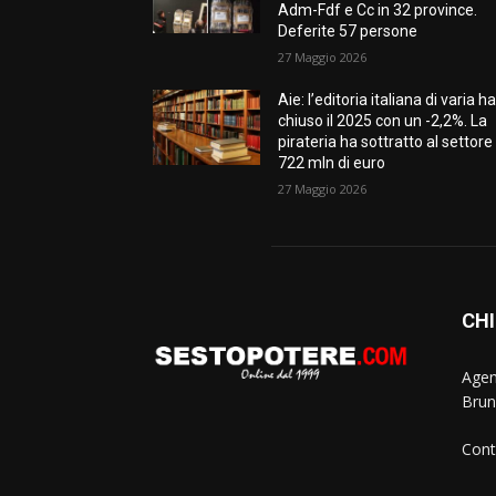
Adm-Fdf e Cc in 32 province.
Deferite 57 persone
27 Maggio 2026
Aie: l’editoria italiana di varia h
chiuso il 2025 con un -2,2%. La
pirateria ha sottratto al settore
722 mln di euro
27 Maggio 2026
CHI
Agen
Brun
Cont