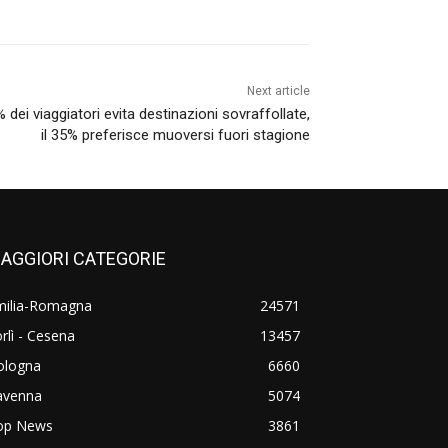
Next article
2% dei viaggiatori evita destinazioni sovraffollate,
il 35% preferisce muoversi fuori stagione
AGGIORI CATEGORIE
milia-Romagna
24571
rlì - Cesena
13457
ologna
6660
avenna
5074
op News
3861