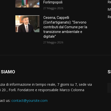
Ri
Forlimpopoli
27 Maggio 2026
M
Re
Cesena, Cappelli
a
(Confartigianato): “Servono
contributi dal Comune per la
transizione ambientale e
digitale”
27 Maggio 2026
 SIAMO
S
zia di informazione in tempo reale, 7 giorni su 7, sede via
i 20 , Forlì. Fondatore e responsabile Marco Colonna
act us:
contact@yoursite.com