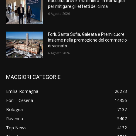
Raccolta di uve “mattiniera” in Romagna
per mitigare gli effetti del clima
6 Agosto 2026
Forlì, Santa Sofia, Galeata e Premilcuore
insieme nella promozione del commercio
di vicinato
6 Agosto 2026
MAGGIORI CATEGORIE
Emilia-Romagna
26273
Forlì - Cesena
14356
Bologna
7137
Ravenna
5407
Top News
4132