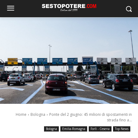
Home
Bologna
Ponte del 2 giugno: 45 milioni di spostamenti in
strada fino a...
Bologna
Emilia-Romagna
Forlì - Cesena
Top News