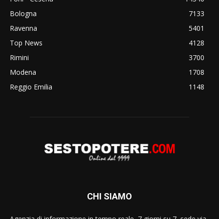
Bologna
7133
Ravenna
5401
Top News
4128
Rimini
3700
Modena
1708
Reggio Emilia
1148
CHI SIAMO
Agenzia di informazione in tempo reale, 7 giorni su 7, sede via