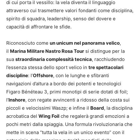
di cui porta il vessillo: la vela diventa il linguaggio
attraverso cui trasmettere valori fondanti come disciplina,
spirito di squadra, leadership, senso del dovere e
capacità di affrontare le sfide.
Riconosciuto come
un unicum nel panorama velico
,
il
Marina Militare Nastro Rosa Tour
si distingue per la
sua
straordinaria complessità tecnica
, racchiudendo
l’essenza stessa dello sport velico in
tre spettacolari
discipline
: l’
Offshore
, con le lunghe e sfibranti
navigazioni d’altura a bordo dei potenti e tecnologici
Figaro Bénéteau 3, primi monotipi di serie dotati di foil;
l’
Inshore
, con regate avvincenti a ridosso della costa sui
piccoli e velocissimi Waszp; e infine il
Board
, la disciplina
acrobatica del
Wing Foil
che regalerà grandi emozioni a
pochi metri dalla spiaggia. Una formula rivoluzionaria che
mette in scena “tutta la vela in un unico evento” con il