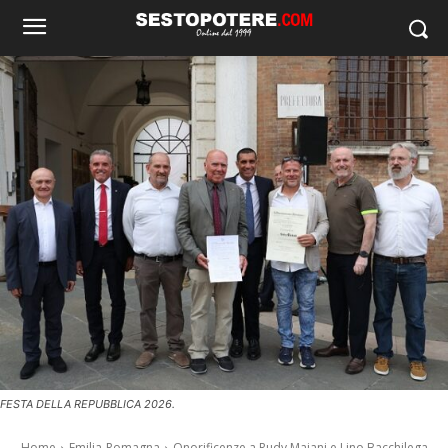
FESTA DELLA REPUBBLICA 2026.
Home
Emilia-Romagna
Onorificenze a Rudy Maiani e Lino Bacchilega