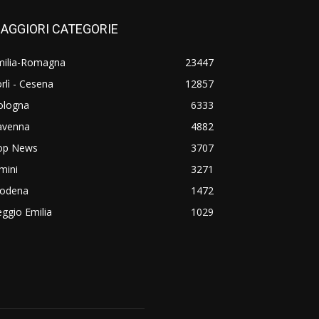
AGGIORI CATEGORIE
milia-Romagna
23447
rlì - Cesena
12857
ologna
6333
avenna
4882
op News
3707
mini
3271
odena
1472
ggio Emilia
1029