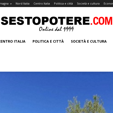
omagna
Nord Italia
Centro Italia
Politica e città
Società e cultura
Econom
CENTRO ITALIA
POLITICA E CITTÀ
SOCIETÀ E CULTURA