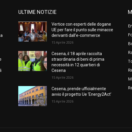
ULTIME NOTIZIE
M
Vertice con esperti delle dogane
E
UE per fare il punto sulle minacce
Fo
na
derivanti dall’e-commerce
15 Aprile 2026
B
R
Cesena, il 18 aprile raccolta
e
straordinaria di beni di prima
T
necessità in 12 quartieri di
Ri
i
Cesena
15 Aprile 2026
M
Re
Cesena, prende ufficialmente
avvio il progetto Ue ‘Energy2Act’
15 Aprile 2026