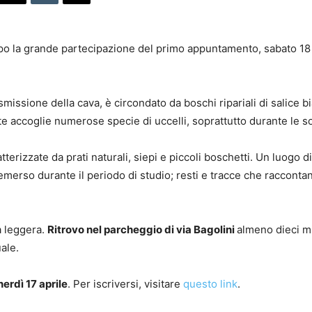
po la grande partecipazione del primo appuntamento, sabato 18 ap
ismissione della cava, è circondato da boschi ripariali di salice
e accoglie numerose specie di uccelli, soprattutto durante le s
rizzate da prati naturali, siepi e piccoli boschetti. Un luogo di r
 emerso durante il periodo di studio; resti e tracce che racconta
a leggera.
Ritrovo nel parcheggio di via Bagolini
almeno dieci min
ale.
erdì 17 aprile
. Per iscriversi, visitare
questo link
.