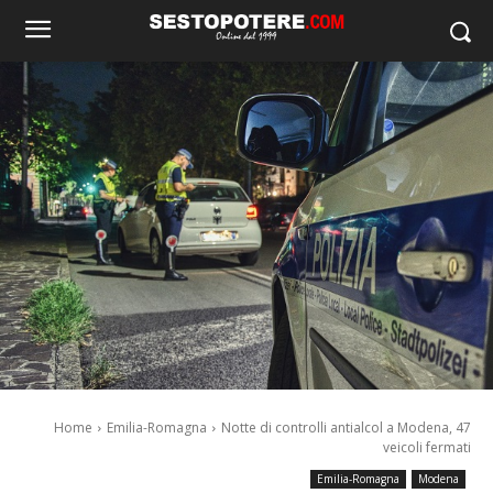
Home
Emilia-Romagna
Notte di controlli antialcol a Modena, 47
veicoli fermati
Emilia-Romagna
Modena