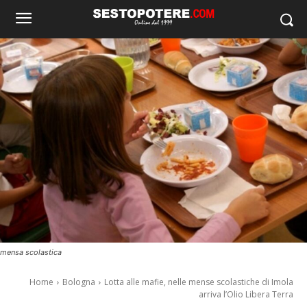
mensa scolastica
Home
Bologna
Lotta alle mafie, nelle mense scolastiche di Imola
arriva l’Olio Libera Terra