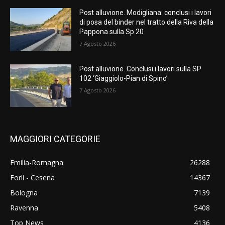
Post alluvione. Modigliana: conclusi i lavori
di posa del binder nel tratto della Riva della
Pappona sulla Sp 20
7 Agosto 2026
Post alluvione. Conclusi i lavori sulla SP
102 ‘Giaggiolo-Pian di Spino’
7 Agosto 2026
MAGGIORI CATEGORIE
Emilia-Romagna
26288
Forlì - Cesena
14367
Bologna
7139
Ravenna
5408
Top News
4136