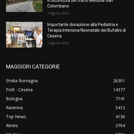
in sicurezza del tratto Meldola-San
Colombano
7 Agosto 2026
Importante donazione alla Pediatria e
Terapia Intensiva Neonatale del Bufalini di
Cesena
7 Agosto 2026
MAGGIORI CATEGORIE
Emilia-Romagna
26301
Forlì - Cesena
14377
Bologna
7141
Ravenna
5412
Top News
4136
Rimini
3704