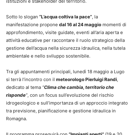
istituzioni e stakeholder del territorio.
Sotto lo slogan
“L’acqua coltiva la pace”
, la
manifestazione propone
dal 16 al 24 maggio
momenti di
approfondimento, visite guidate, eventi all’aria aperta e
attività educative per raccontare il ruolo strategico della
gestione dell’acqua nella sicurezza idraulica, nella tutela
ambientale e nello sviluppo sostenibile.
Tra gli appuntamenti principali, lunedì 18 maggio a Lugo
si terrà l’incontro con il
meteorologo Pierluigi Randi
,
dedicato al tema
“
Clima che cambia, territorio che
risponde
”
, con un focus sull’evoluzione del rischio
idrogeologico e sull’importanza di un approccio integrato
tra previsione, pianificazione e gestione idraulica in
Romagna.
Il programma proseguirà con
“Impianti aperti”
(19 e 20