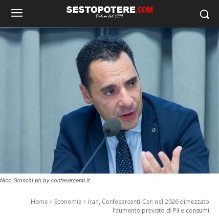
Nico Gronchi ph by confesercenti.it
Home
Economia
Iran, Confesercenti-Cer: nel 2026 dimezzato
l’aumento previsto di Pil e consumi