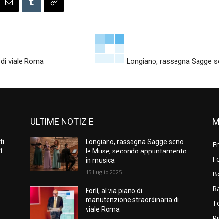
a di viale Roma
Longiano, rassegna Sagge s
ULTIME NOTIZIE
M
ti
Longiano, rassegna Sagge sono
E
51
le Muse, secondo appuntamento
Fo
in musica
15 Luglio 2025
B
R
Forlì, al via piano di
manutenzione straordinaria di
T
viale Roma
Ri