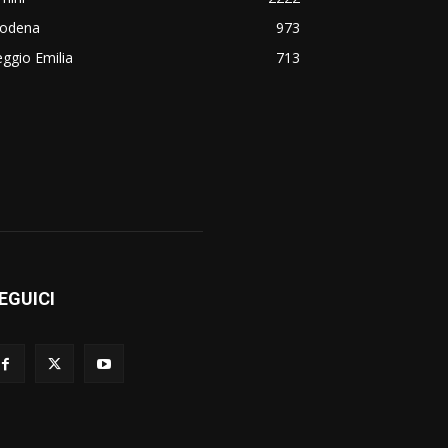
odena
973
ggio Emilia
713
EGUICI