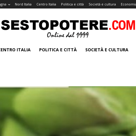
agna
Nord Italia
Centro Italia
Politica e città
Società e cultura
Economia
CENTRO ITALIA
POLITICA E CITTÀ
SOCIETÀ E CULTURA