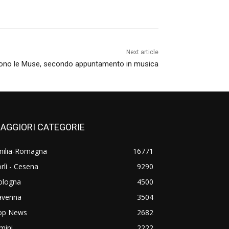
Next article
ono le Muse, secondo appuntamento in musica
AGGIORI CATEGORIE
milia-Romagna
16771
rlì - Cesena
9290
ologna
4500
avenna
3504
op News
2682
mini
2222