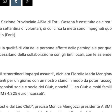
 Sezione Provinciale AISM di Forli-Cesena è costituita da circa 1
na settantina di volontari, di cui circa la metà sono impegnati quo
io (Forlì).
re la qualità di vita delle persone affette dalla patologia e per qu
essitano della collaborazione con gli Enti locali, con le aziende d
gli straordinari impegni assunti”, dichiara Fiorella Maria Mangion
i per un giorno con un nostro stand in modo da poter raccoglier
gonisti socie e socie del Club, nonché il Leo Club e molti familia
SM i 4.325 euro incassati”.
 Host e dal Leo Club”, precisa Monica Mengozzi presidente AISM F