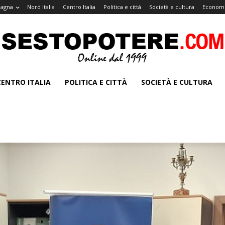
magna
Nord Italia
Centro Italia
Politica e città
Società e cultura
Economi
CENTRO ITALIA
POLITICA E CITTÀ
SOCIETÀ E CULTURA