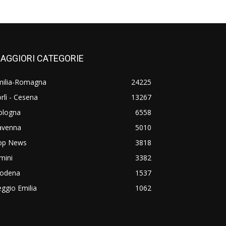
AGGIORI CATEGORIE
milia-Romagna
24225
rlì - Cesena
13267
ologna
6558
avenna
5010
op News
3818
mini
3382
odena
1537
ggio Emilia
1062