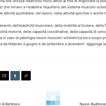
ina che utilizza l’esercizio fisico attivo al fine di migliorare la 
i che mirano a ristabilire l’equilibrio del sistema muscolo-sche
 attività quotidiane: nel lavoro, nelle attività sportive o anche n
mento dell’elasticità muscolare, della mobilità articolare, della 
ilità motorie, delle capacità coordinative, della capacità di con
ia in caso di patologia neuro-muscolo-scheletrica sia a scopo pr
mana da febbraio a giugno e da settembre a dicembre”: aggiunge 
 di Bertinoro
Nuovo Auditorium C