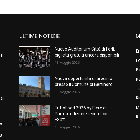
ULTIME NOTIZIE
M
Nuovo Auditorium Città di Forlì:
E
il
biglietti gratuiti ancora disponibili
Fo
15 Maggio 2026
B
R
Nuova opportunità di tirocinio
presso il Comune di Bertinoro
T
15 Maggio 2026
Ri
al
M
TuttoFood 2026 by Fiere di
Parma: edizione record con
Re
+30%
e
15 Maggio 2026
ia