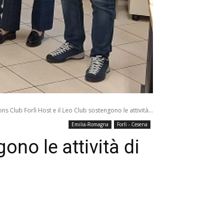
ions Club Forlì Host e il Leo Club sostengono le attività...
Emilia-Romagna
Forlì - Cesena
ono le attività di