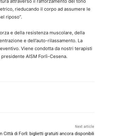
postura attraverso il rafforzamento del tono
letrico, rieducando il corpo ad assumere le
el riposo”.
forza e della resistenza muscolare, della
centrazione e dell’auto-rilassamento. La
eventivo. Viene condotta da nostri terapisti
la presidente AISM Forlì-Cesena.
Next article
ittà di Forlì: biglietti gratuiti ancora disponibili