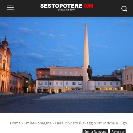
Home
Emilia-Romagna
Hera: rinviato il lavaggio reti idriche a Lugo
Emilia-Romagna
Ravenna