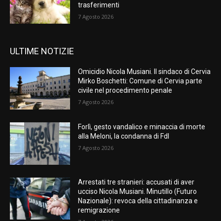
trasferimenti
7 Agosto 2026
ULTIME NOTIZIE
Omicidio Nicola Musiani. Il sindaco di Cervia
Mirko Boschetti: Comune di Cervia parte
civile nel procedimento penale
7 Agosto 2026
Forlì, gesto vandalico e minaccia di morte
alla Meloni, la condanna di FdI
7 Agosto 2026
Arrestati tre stranieri: accusati di aver
ucciso Nicola Musiani. Minutillo (Futuro
Nazionale): revoca della cittadinanza e
remigrazione