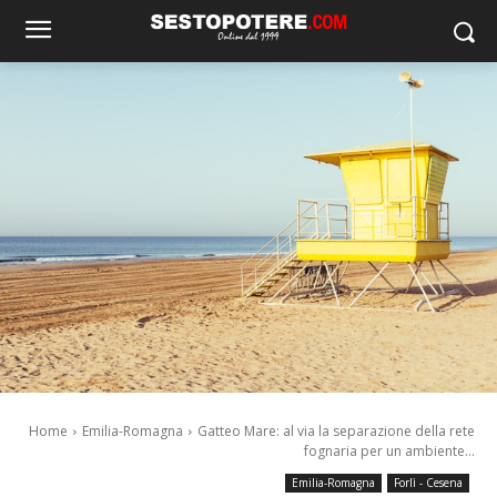
Home
Emilia-Romagna
Gatteo Mare: al via la separazione della rete
fognaria per un ambiente...
Emilia-Romagna
Forlì - Cesena