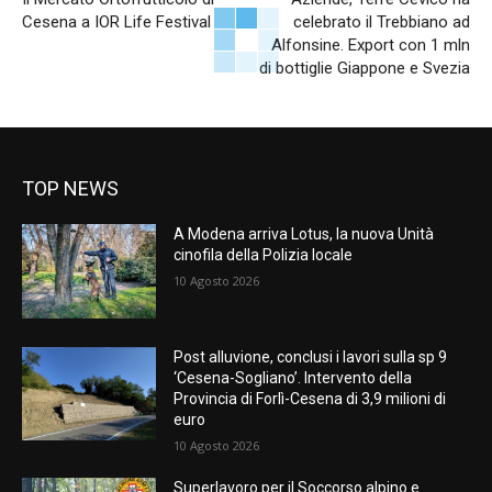
Cesena a IOR Life Festival
celebrato il Trebbiano ad
Alfonsine. Export con 1 mln
di bottiglie Giappone e Svezia
TOP NEWS
A Modena arriva Lotus, la nuova Unità
cinofila della Polizia locale
10 Agosto 2026
Post alluvione, conclusi i lavori sulla sp 9
‘Cesena-Sogliano’. Intervento della
Provincia di Forlì-Cesena di 3,9 milioni di
euro
10 Agosto 2026
Superlavoro per il Soccorso alpino e